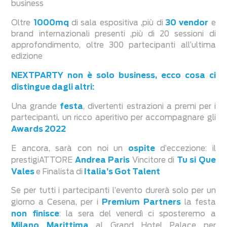
business
1000mq
30 vendor
Oltre
di sala espositiva ,più di
e
brand internazionali presenti ,più di 20 sessioni di
approfondimento, oltre 300 partecipanti all’ultima
edizione
NEXTPARTY non è solo business, ecco cosa ci
distingue dagli altri:
festa
Una grande
, divertenti estrazioni a premi per i
partecipanti, un ricco aperitivo per accompagnare gli
Awards 2022
ospite
E ancora, sarà con noi un
d’eccezione: il
Andrea Paris
Tu si Que
prestigiATTORE
Vincitore di
Vales
Italia’s Got Talent
e Finalista di
Se per tutti i partecipanti l’evento durerà solo per un
Premium Partners
giorno a Cesena, per i
la festa
non finisce
: la sera del venerdì ci sposteremo a
Milano Marittima
al Grand Hotel Palace per