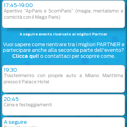
17:45-19:00
Aperitivo “ApParis e ScomParis” (magia, mentalismo e
comicità con il Mago Paris)
A seguire evento riservato ai migliori Partner
Vuoi sapere come rientrare tra i migliori PARTNER e
partecipare anche alla seconda parte dell'evento?
Clicca qui!
o contattaci per scoprire come.
19:30
Trasferimento con proprie auto a Milano Marittima
presso il Palace Hotel
20:45
Cena e festeggiamenti
A seguire